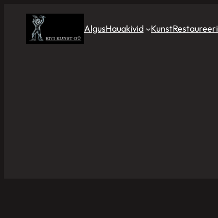
Algus
Hauakivid
Kunst
Restaureer