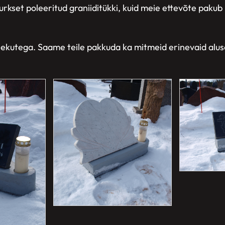
kset poleeritud graniiditükki, kuid meie ettevõte pakub 
anekutega. Saame teile pakkuda ka mitmeid erinevaid alu