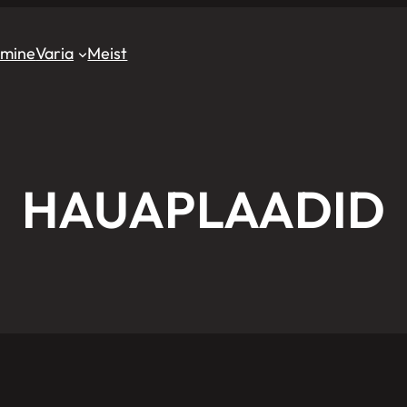
imine
Varia
Meist
HAUAPLAADID