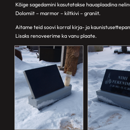
Kõige sagedamini kasutatakse hauaplaadina nelinur
Dolomiit – marmor – kiltkivi – graniit.
Aitame teid soovi korral kirja- ja kaunistusettep
Lisaks renoveerime ka vanu plaate.